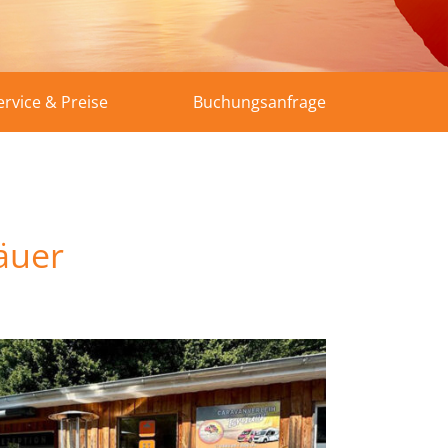
ervice & Preise
Buchungsanfrage
äuer