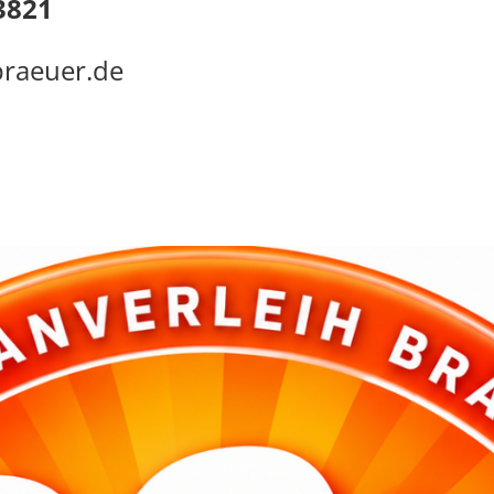
13821
braeuer.de