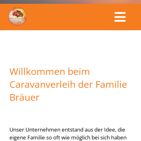
Togg
Caravanverleih Bräuer
Navi
Fahrzeuge
Willkommen beim
Kalender
Caravanverleih der Familie
Bräuer
Service & Preise
Buchungsanfrage
Unser Unternehmen entstand aus der Idee, die
eigene Familie so oft wie möglich bei sich haben