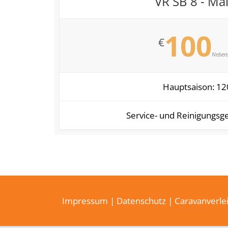
VR SB 8 - Ma
100
€
Neben
Hauptsaison: 12
Service- und Reinigungsg
Impressum
|
Datenschutz
| Caravanverle