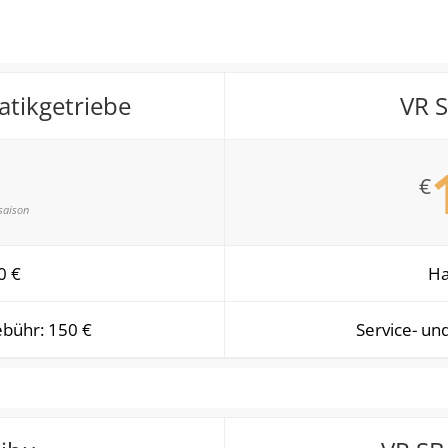
atikgetriebe
VR 
€
saison
0 €
Ha
ebühr: 150 €
Service- un