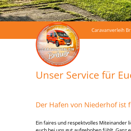
Caravanverleih B
Unser Service für E
Der Hafen von Niederhof ist f
Ein faires und respektvolles Miteinander 
euch bei uns gut aufgehoben fühlt. Ganz e