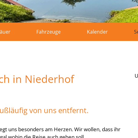
räuer
Fahrzeuge
Kalender
S
uch in Niederhof
U
ußläufig von uns entfernt.
liegt uns besonders am Herzen. Wir wollen, dass ihr
gal wohin die Reise auch gehen soll.