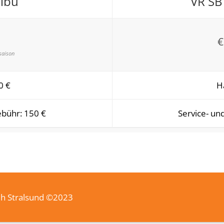
libu
VR SB
€
saison
0 €
H
ebühr: 150 €
Service- un
ih Stralsund ©2023