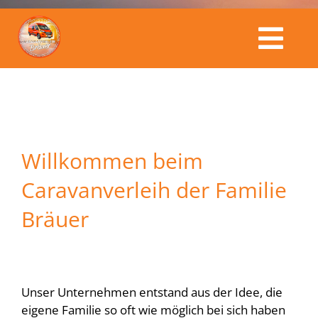
Togg
Caravanverleih Bräuer
Navi
Fahrzeuge
Willkommen beim
Kalender
Caravanverleih der Familie
Bräuer
Service & Preise
Buchungsanfrage
Unser Unternehmen entstand aus der Idee, die
eigene Familie so oft wie möglich bei sich haben