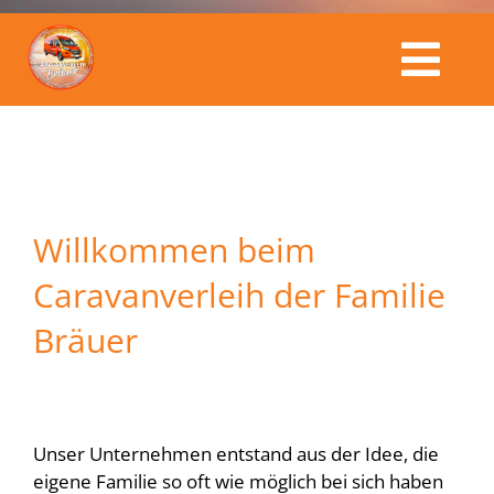
Togg
Caravanverleih Bräuer
Navi
Fahrzeuge
Willkommen beim
Kalender
Caravanverleih der Familie
Bräuer
Service & Preise
Buchungsanfrage
Unser Unternehmen entstand aus der Idee, die
eigene Familie so oft wie möglich bei sich haben