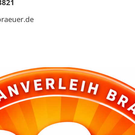
13821
braeuer.de