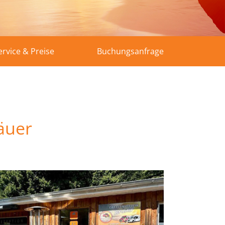
ervice & Preise
Buchungsanfrage
äuer