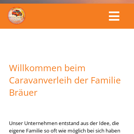
Togg
Caravanverleih Bräuer
Navi
Fahrzeuge
Willkommen beim
Kalender
Caravanverleih der Familie
Bräuer
Service & Preise
Buchungsanfrage
Unser Unternehmen entstand aus der Idee, die
eigene Familie so oft wie möglich bei sich haben