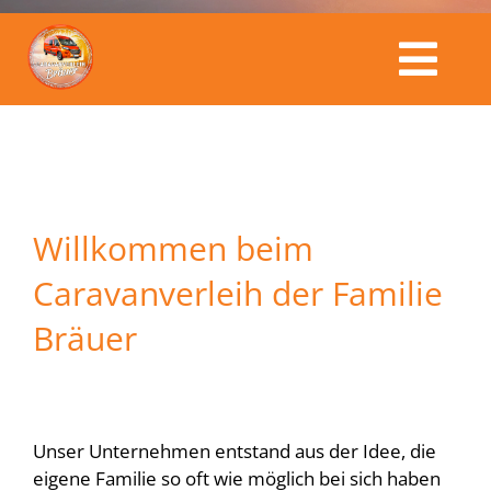
Togg
Caravanverleih Bräuer
Navi
Fahrzeuge
Willkommen beim
Kalender
Caravanverleih der Familie
Bräuer
Service & Preise
Buchungsanfrage
Unser Unternehmen entstand aus der Idee, die
eigene Familie so oft wie möglich bei sich haben