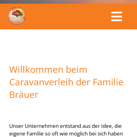
Togg
Caravanverleih Bräuer
Navi
Fahrzeuge
Willkommen beim
Kalender
Caravanverleih der Familie
Bräuer
Service & Preise
Buchungsanfrage
Unser Unternehmen entstand aus der Idee, die
eigene Familie so oft wie möglich bei sich haben